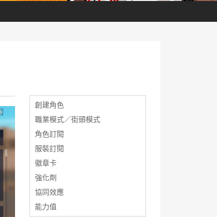
創建角色
職業模式／街頭模式
角色訂閱
服裝訂閱
徽章卡
強化劑
協同效應
能力值