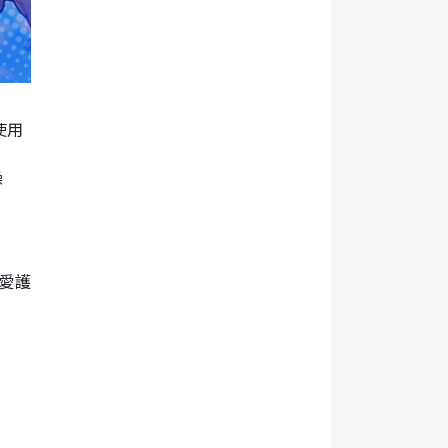
使用
操
與愛護