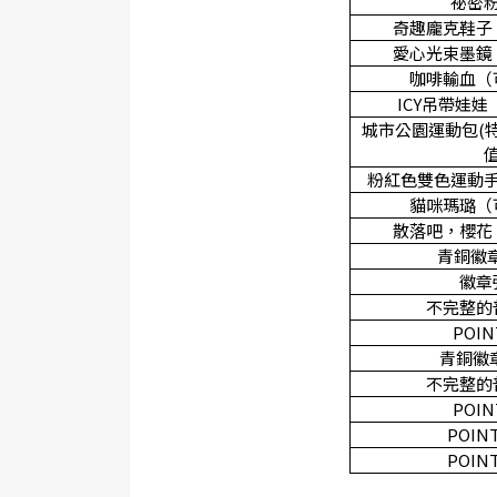
祕密
奇趣龐克鞋子
愛心光束墨鏡
咖啡輸血（
ICY
吊帶娃娃
城市公園運動包(
粉紅色雙色運動
貓咪瑪璐（
散落吧，櫻花
青銅徽章
徽章
不完整的
POIN
青銅徽
不完整的
POIN
POINT
POINT