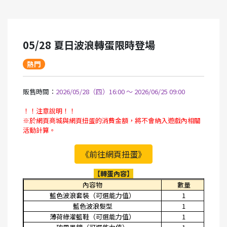
05/28 夏日波浪轉蛋限時登場
熱門
販售時間：
2026/05/28（四）16:00 ～ 2026/06/25 09:00
！！注意說明！！
※於網頁商城與網頁扭蛋的消費金額，將不會納入遊戲內相關
活動計算。
《前往網頁扭蛋》
【轉蛋內容】
內容物
數量
藍色波浪套裝（可選能力值）
1
0.
藍色波浪髮型
1
0.
薄荷綠灌籃鞋（可選能力值）
1
0.