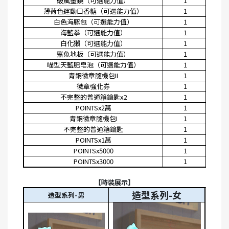
破風墨鏡（可選能力值）
1
0.
薄荷色運動口香糖（可選能力值）
1
0.
白色海豚包（可選能力值）
1
0.
海藍拳（可選能力值）
1
0.
白化獺（可選能力值）
1
0.
鯊魚地板（可選能力值）
1
0.
喵型天藍肥皂泡（可選能力值）
1
0.
青銅徽章隨機包II
1
5.
徽章強化券
1
5.
不完整的普通箱鑰匙x2
1
5.
POINTSx2
萬
1
5.
青銅徽章隨機包I
1
11
不完整的普通箱鑰匙
1
11
POINTSx1
萬
1
11
POINTSx5000
1
22
POINTSx3000
1
22
【時裝展示】
造型系列-女
造型系列-男